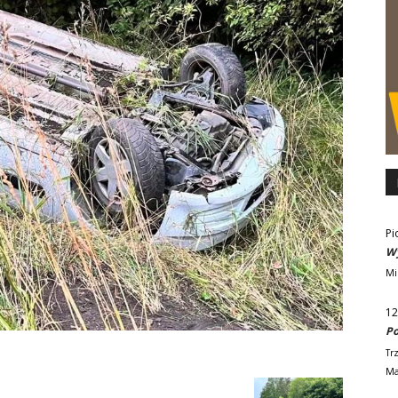
Pi
Wy
Mi
12
Po
Tr
Ma