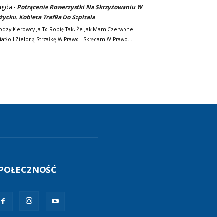
agda
-
Potrącenie Rowerzystki Na Skrzyżowaniu W
życku. Kobieta Trafiła Do Szpitala
odzy Kierowcy Ja To Robię Tak, Że Jak Mam Czerwone
iatło I Zieloną Strzałkę W Prawo I Skręcam W Prawo…
POŁECZNOŚĆ