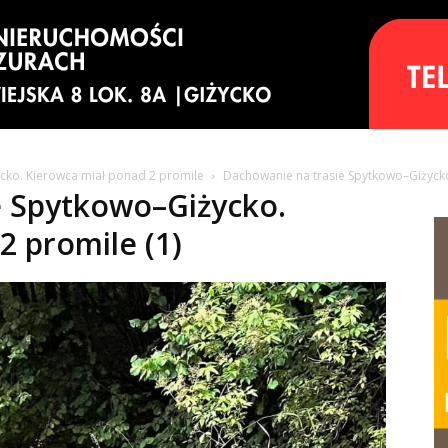
cko. Kierowca miał ponad 2 promile
Dachowanie na trasie Spytkowo–Giżycko
e Spytkowo–Giżycko.
2 promile (1)