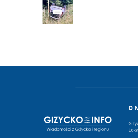
O 
Gizy
Lokal