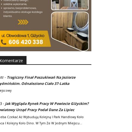
Komentarze
otr
-
Tragiczny Finał Poszukiwań Na Jeziorze
dmińskim. Odnaleziono Ciało 37-Latka
ejscowy
3
-
Jak Wygląda Rynek Pracy W Powiecie Giżyckim?
wiatowy Urząd Pracy Podał Dane Za Lipiec
zeba Czekać Aż Wybudują Kolejną I Park Handlowy Koło
ca I Kolejny Koło Dino. W Tym Że W Jednym Miejscu…