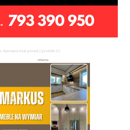
. Kierowca miał ponad 2 promile (1)
reklama