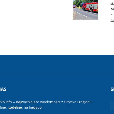
M
Gi
Dr
Św
NAS
S
cko.info – najważniejsze wiadomości z Giżycka i regionu.
nie, rzetelnie, na bieżąco.