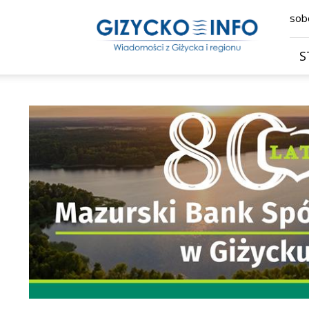
Giżycko.info
sobo
–
wiadomości
z
S
Giżycka,
Giżycka
Gazeta
Internetowa