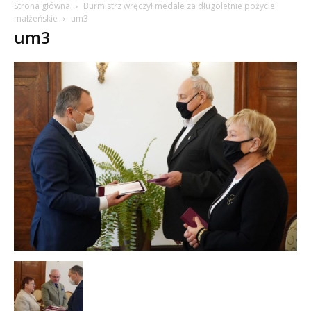
Strona główna
Burmistrz wręczył medale za długoletnie pożycie
małżeńskie
um3
um3