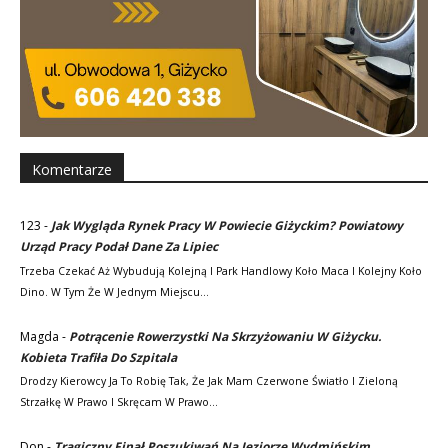
Komentarze
123
-
Jak Wygląda Rynek Pracy W Powiecie Giżyckim? Powiatowy
Urząd Pracy Podał Dane Za Lipiec
Trzeba Czekać Aż Wybudują Kolejną I Park Handlowy Koło Maca I Kolejny Koło
Dino. W Tym Że W Jednym Miejscu…
Magda
-
Potrącenie Rowerzystki Na Skrzyżowaniu W Giżycku.
Kobieta Trafiła Do Szpitala
Drodzy Kierowcy Ja To Robię Tak, Że Jak Mam Czerwone Światło I Zieloną
Strzałkę W Prawo I Skręcam W Prawo…
Don
-
Tragiczny Finał Poszukiwań Na Jeziorze Wydmińskim.