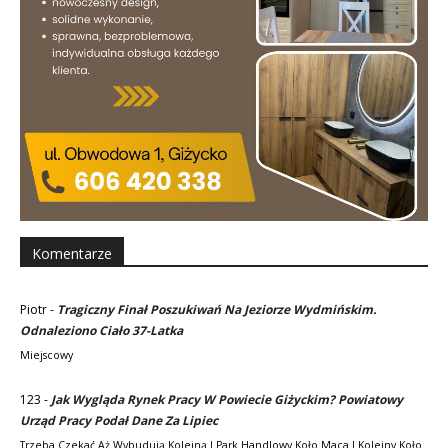
Komentarze
Piotr
-
Tragiczny Finał Poszukiwań Na Jeziorze Wydmińskim.
Odnaleziono Ciało 37-Latka
Miejscowy
123
-
Jak Wygląda Rynek Pracy W Powiecie Giżyckim? Powiatowy
Urząd Pracy Podał Dane Za Lipiec
Trzeba Czekać Aż Wybudują Kolejną I Park Handlowy Koło Maca I Kolejny Koło