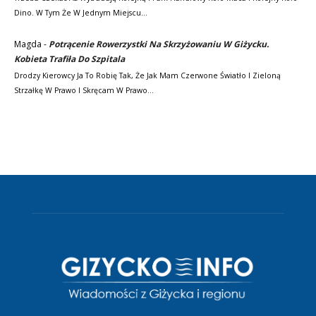
Dino. W Tym Że W Jednym Miejscu…
Magda
-
Potrącenie Rowerzystki Na Skrzyżowaniu W Giżycku.
Kobieta Trafiła Do Szpitala
Drodzy Kierowcy Ja To Robię Tak, Że Jak Mam Czerwone Światło I Zieloną
Strzałkę W Prawo I Skręcam W Prawo…