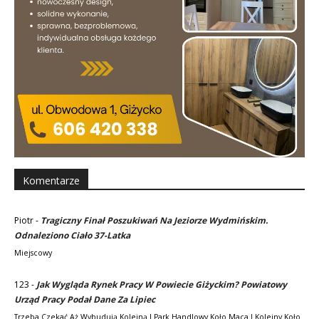
Komentarze
Piotr
-
Tragiczny Finał Poszukiwań Na Jeziorze Wydmińskim.
Odnaleziono Ciało 37-Latka
Miejscowy
123
-
Jak Wygląda Rynek Pracy W Powiecie Giżyckim? Powiatowy
Urząd Pracy Podał Dane Za Lipiec
Trzeba Czekać Aż Wybudują Kolejną I Park Handlowy Koło Maca I Kolejny Koło