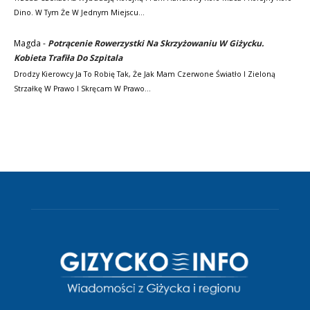
Dino. W Tym Że W Jednym Miejscu…
Magda
-
Potrącenie Rowerzystki Na Skrzyżowaniu W Giżycku.
Kobieta Trafiła Do Szpitala
Drodzy Kierowcy Ja To Robię Tak, Że Jak Mam Czerwone Światło I Zieloną
Strzałkę W Prawo I Skręcam W Prawo…