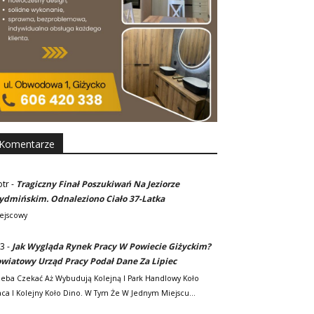
Komentarze
otr
-
Tragiczny Finał Poszukiwań Na Jeziorze
dmińskim. Odnaleziono Ciało 37-Latka
ejscowy
3
-
Jak Wygląda Rynek Pracy W Powiecie Giżyckim?
wiatowy Urząd Pracy Podał Dane Za Lipiec
zeba Czekać Aż Wybudują Kolejną I Park Handlowy Koło
ca I Kolejny Koło Dino. W Tym Że W Jednym Miejscu…