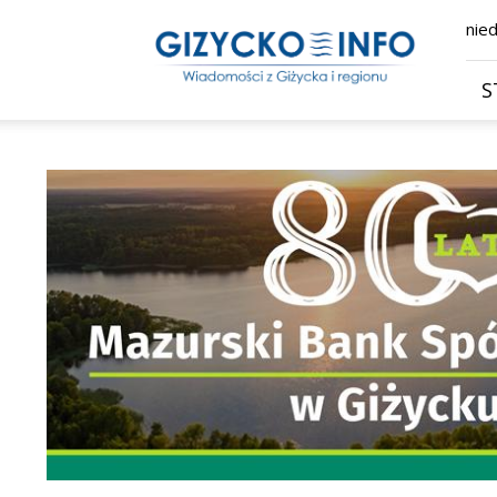
Giżycko.info
nied
–
wiadomości
z
S
Giżycka,
Giżycka
Gazeta
Internetowa