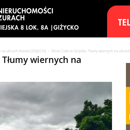
 na ulicach miasta [ZDJĘCIA]
Boże Ciało w Giżycku. Tłumy wiernych na ulicach
. Tłumy wiernych na