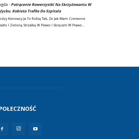
agda
-
Potrącenie Rowerzystki Na Skrzyżowaniu W
życku. Kobieta Trafiła Do Szpitala
odzy Kierowcy Ja To Robię Tak, Że Jak Mam Czerwone
iatło I Zieloną Strzałkę W Prawo I Skręcam W Prawo…
POŁECZNOŚĆ