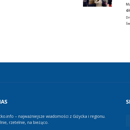
M
Gi
Dr
Św
NAS
S
cko.info – najważniejsze wiadomości z Giżycka i regionu.
nie, rzetelnie, na bieżąco.