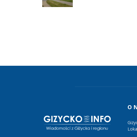
O 
Gizy
Lokal