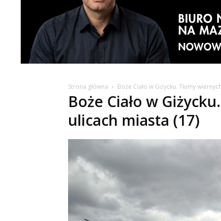
Strona główna
Boże Ciało w Giżycku. Tłumy wiernych
Boże Ciało w Giżycku
ulicach miasta (17)