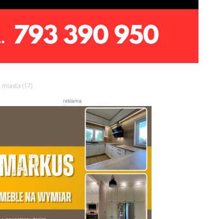
 miasta (17)
reklama