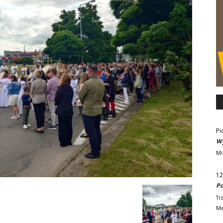
Pi
Wy
Mi
12
Po
Tr
Ma