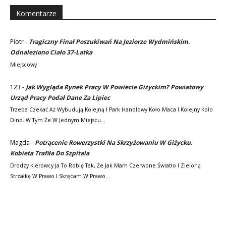
Komentarze
Piotr
-
Tragiczny Finał Poszukiwań Na Jeziorze Wydmińskim.
Odnaleziono Ciało 37-Latka
Miejscowy
123
-
Jak Wygląda Rynek Pracy W Powiecie Giżyckim? Powiatowy
Urząd Pracy Podał Dane Za Lipiec
Trzeba Czekać Aż Wybudują Kolejną I Park Handlowy Koło Maca I Kolejny Koło
Dino. W Tym Że W Jednym Miejscu…
Magda
-
Potrącenie Rowerzystki Na Skrzyżowaniu W Giżycku.
Kobieta Trafiła Do Szpitala
Drodzy Kierowcy Ja To Robię Tak, Że Jak Mam Czerwone Światło I Zieloną
Strzałkę W Prawo I Skręcam W Prawo…