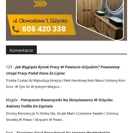
Komentarze
123
-
Jak Wygląda Rynek Pracy W Powiecie Giżyckim? Powiatowy
Urząd Pracy Podał Dane Za Lipiec
Trzeba Czekać Aż Wybudują Kolejną I Park Handlowy Koło Maca I Kolejny Koło
Dino. W Tym Że W Jednym Miejscu…
Magda
-
Potrącenie Rowerzystki Na Skrzyżowaniu W Giżycku.
Kobieta Trafiła Do Szpitala
Drodzy Kierowcy Ja To Robię Tak, Że Jak Mam Czerwone Światło I Zieloną
Strzałkę W Prawo I Skręcam W Prawo…
Don
-
Tragiczny Finał Poszukiwań Na Jeziorze Wydmińskim.