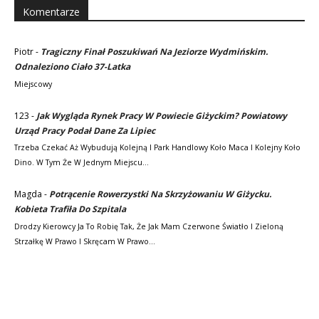
Komentarze
Piotr
-
Tragiczny Finał Poszukiwań Na Jeziorze Wydmińskim.
Odnaleziono Ciało 37-Latka
Miejscowy
123
-
Jak Wygląda Rynek Pracy W Powiecie Giżyckim? Powiatowy
Urząd Pracy Podał Dane Za Lipiec
Trzeba Czekać Aż Wybudują Kolejną I Park Handlowy Koło Maca I Kolejny Koło
Dino. W Tym Że W Jednym Miejscu…
Magda
-
Potrącenie Rowerzystki Na Skrzyżowaniu W Giżycku.
Kobieta Trafiła Do Szpitala
Drodzy Kierowcy Ja To Robię Tak, Że Jak Mam Czerwone Światło I Zieloną
Strzałkę W Prawo I Skręcam W Prawo…