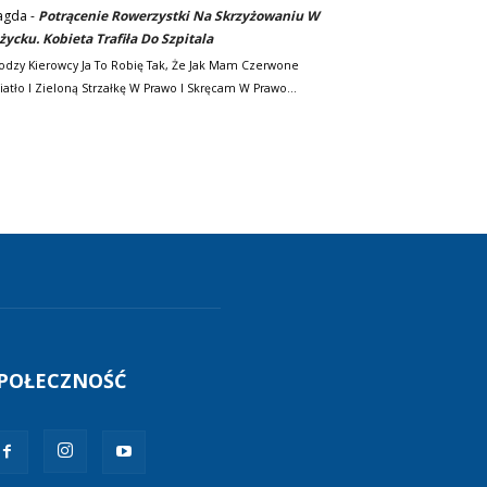
agda
-
Potrącenie Rowerzystki Na Skrzyżowaniu W
życku. Kobieta Trafiła Do Szpitala
odzy Kierowcy Ja To Robię Tak, Że Jak Mam Czerwone
iatło I Zieloną Strzałkę W Prawo I Skręcam W Prawo…
POŁECZNOŚĆ