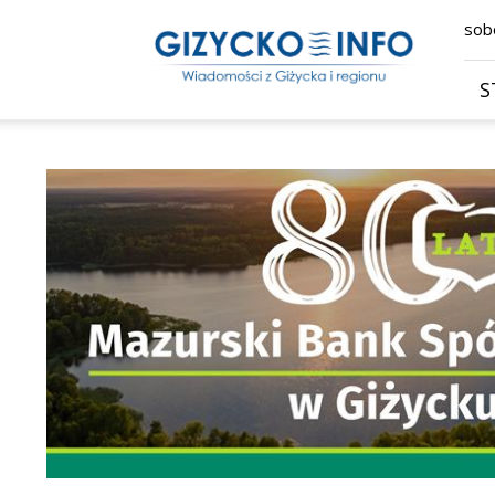
Giżycko.info
sobo
–
wiadomości
z
S
Giżycka,
Giżycka
Gazeta
Internetowa