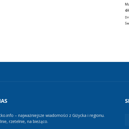
M
Gi
Dr
Św
NAS
S
cko.info – najważniejsze wiadomości z Giżycka i regionu.
nie, rzetelnie, na bieżąco.