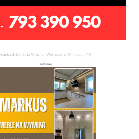
ysunkach Marcina Wójcika. Wernisaż w Wilkasach (10)
reklama