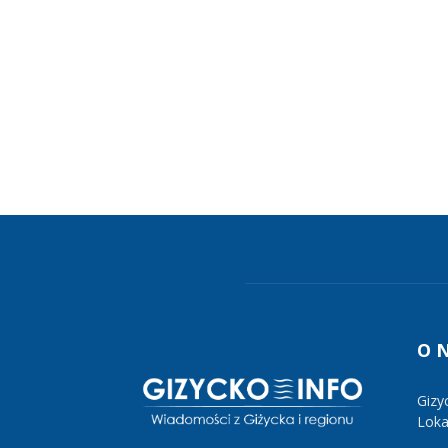
O 
Gizy
Lokal