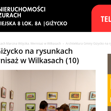
kach Marcina Wójcika. Wernisaż w Wilkasach
Architektura Gminy Giżycko na r
iżycko na rysunkach
nisaż w Wilkasach (10)