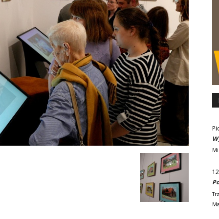
Pi
Wy
Mi
12
Po
Tr
Ma