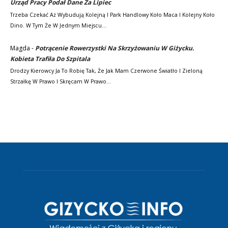
Urząd Pracy Podał Dane Za Lipiec
Trzeba Czekać Aż Wybudują Kolejną I Park Handlowy Koło Maca I Kolejny Koło
Dino. W Tym Że W Jednym Miejscu…
Magda
-
Potrącenie Rowerzystki Na Skrzyżowaniu W Giżycku.
Kobieta Trafiła Do Szpitala
Drodzy Kierowcy Ja To Robię Tak, Że Jak Mam Czerwone Światło I Zieloną
Strzałkę W Prawo I Skręcam W Prawo…