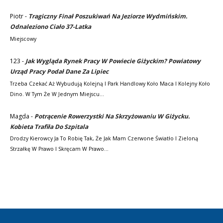
Piotr
-
Tragiczny Finał Poszukiwań Na Jeziorze Wydmińskim.
Odnaleziono Ciało 37-Latka
Miejscowy
123
-
Jak Wygląda Rynek Pracy W Powiecie Giżyckim? Powiatowy
Urząd Pracy Podał Dane Za Lipiec
Trzeba Czekać Aż Wybudują Kolejną I Park Handlowy Koło Maca I Kolejny Koło
Dino. W Tym Że W Jednym Miejscu…
Magda
-
Potrącenie Rowerzystki Na Skrzyżowaniu W Giżycku.
Kobieta Trafiła Do Szpitala
Drodzy Kierowcy Ja To Robię Tak, Że Jak Mam Czerwone Światło I Zieloną
Strzałkę W Prawo I Skręcam W Prawo…