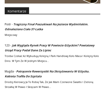
Komentarze
Piotr
-
Tragiczny Finał Poszukiwań Na Jeziorze Wydmińskim.
Odnaleziono Ciało 37-Latka
Miejscowy
123
-
Jak Wygląda Rynek Pracy W Powiecie Giżyckim? Powiatowy
Urząd Pracy Podał Dane Za Lipiec
Trzeba Czekać Aż Wybudują Kolejną I Park Handlowy Koło Maca I Kolejny Koło
Dino. W Tym Że W Jednym Miejscu…
Magda
-
Potrącenie Rowerzystki Na Skrzyżowaniu W Giżycku.
Kobieta Trafiła Do Szpitala
Drodzy Kierowcy Ja To Robię Tak, Że Jak Mam Czerwone Światło I Zieloną
Strzałkę W Prawo I Skręcam W Prawo…