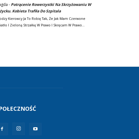
agda
-
Potrącenie Rowerzystki Na Skrzyżowaniu W
życku. Kobieta Trafiła Do Szpitala
odzy Kierowcy Ja To Robię Tak, Że Jak Mam Czerwone
iatło I Zieloną Strzałkę W Prawo I Skręcam W Prawo…
POŁECZNOŚĆ