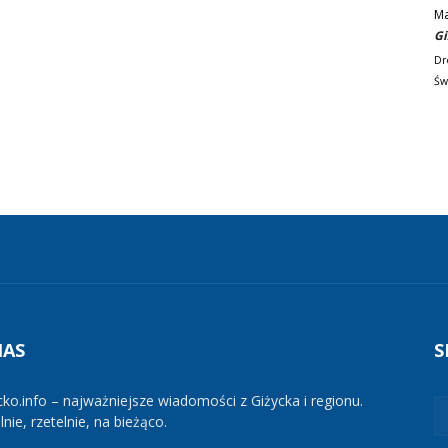
M
Gi
Dr
Św
NAS
S
cko.info – najważniejsze wiadomości z Giżycka i regionu.
nie, rzetelnie, na bieżąco.