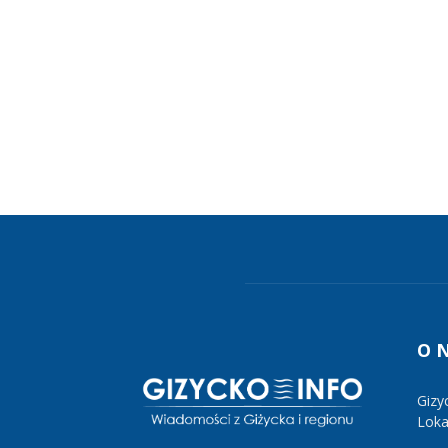
O 
Gizy
Lokal