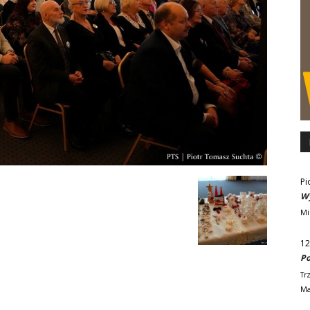
Pi
Wy
Mi
12
Po
Tr
Ma