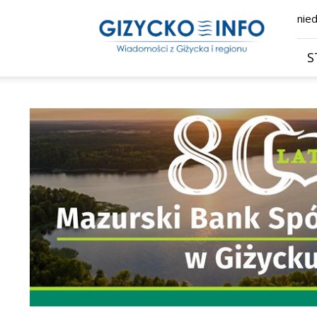
Giżycko.info
nied
–
wiadomości
z
S
Giżycka,
Giżycka
Gazeta
Internetowa