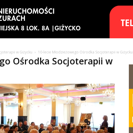
joterapii w Giżycku
10-lecie Młodzieżowego Ośrodka Socjoterapii w Giżycku 
go Ośrodka Socjoterapii w