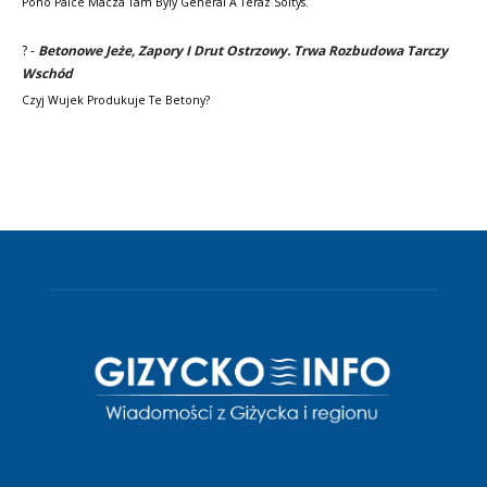
Pono Palce Macza Tam Byly General A Teraz Soltys.
?
-
Betonowe Jeże, Zapory I Drut Ostrzowy. Trwa Rozbudowa Tarczy
Wschód
Czyj Wujek Produkuje Te Betony?