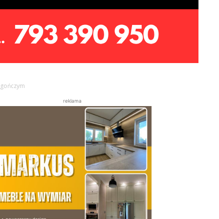
m gończym
reklama