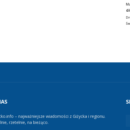
M
Gi
Dr
Św
NAS
S
cko.info – najważniejsze wiadomości z Giżycka i regionu.
nie, rzetelnie, na bieżąco.