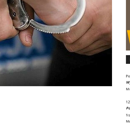
Pi
Wy
Mi
12
Po
Tr
Ma