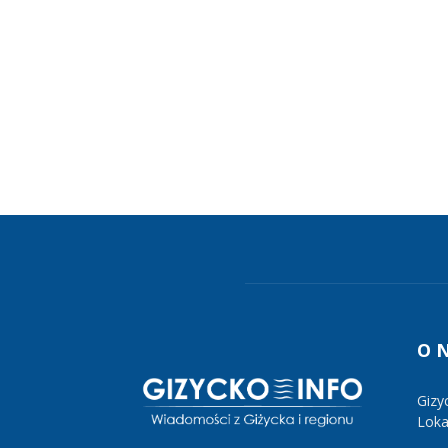
O 
Gizy
Lokal