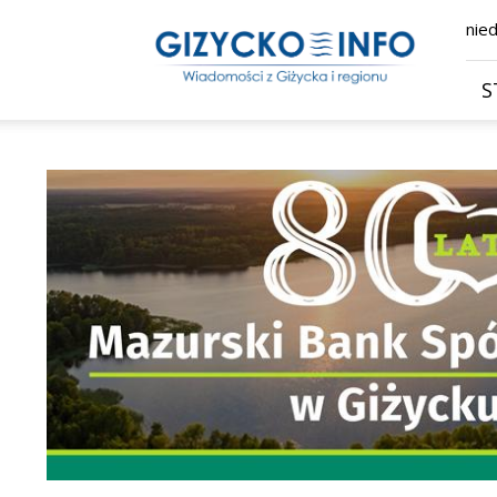
Giżycko.info
nied
–
wiadomości
z
S
Giżycka,
Giżycka
Gazeta
Internetowa