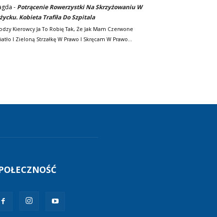
agda
-
Potrącenie Rowerzystki Na Skrzyżowaniu W
życku. Kobieta Trafiła Do Szpitala
odzy Kierowcy Ja To Robię Tak, Że Jak Mam Czerwone
iatło I Zieloną Strzałkę W Prawo I Skręcam W Prawo…
POŁECZNOŚĆ