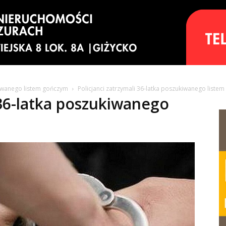
ukiwanego listem gończym
Policjanci zatrzymali 36-latka poszukiwanego liste
 36-latka poszukiwanego