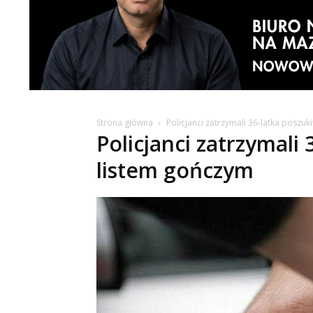
Strona główna
Policjanci zatrzymali 36-latka posz
Policjanci zatrzymali
listem gończym