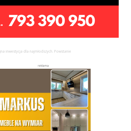
jna inwestycja dla najmłodszych. Powstanie
reklama