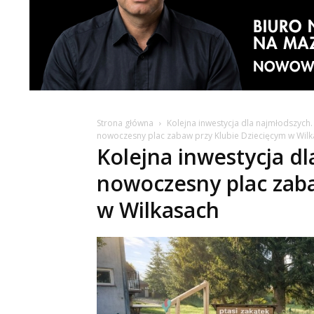
Strona główna
Kolejna inwestycja dla najmłodszych
nowoczesny plac zabaw przy Klubie Dziecięcym w Wil
Kolejna inwestycja d
nowoczesny plac zaba
w Wilkasach