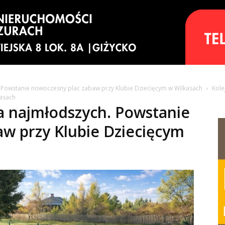
. Powstanie nowoczesny plac zabaw przy Klubie Dziecięcym w Wilkasach
Kole
kasach
la najmłodszych. Powstanie
w przy Klubie Dziecięcym