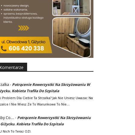
Komentarze
rzalka
-
Potrącenie Rowerzystki Na Skrzyżowaniu W
życku. Kobieta Trafiła Do Szpitala
ki Problem Dla Ciebie Ta Strzalka? Jak Nie Uniesz Uwazac Na
rzalce I Nie Wiesz Ze To Warunkowe To Nie…
kby Co....
-
Potrącenie Rowerzystki Na Skrzyżowaniu
Giżycku. Kobieta Trafiła Do Szpitala
. U Nich To Teraz OZI.