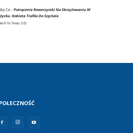
kby Co
-
Potrącenie Rowerzystki Na Skrzyżowaniu W
życku. Kobieta Trafiła Do Szpitala
Nich To Teraz OZI.
POŁECZNOŚĆ