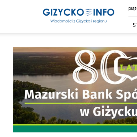
Giżycko.info
piąt
–
wiadomości
z
S
Giżycka,
Giżycka
Gazeta
Internetowa