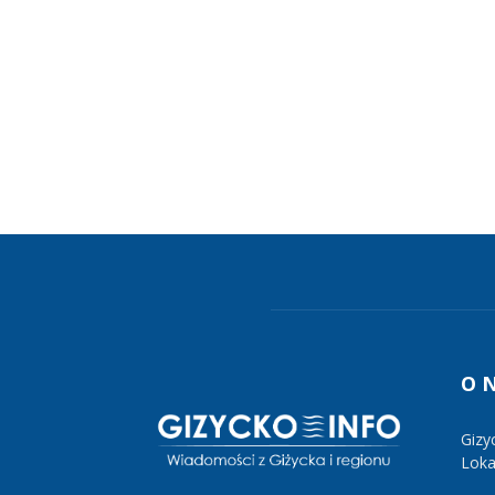
O 
Gizy
Lokal