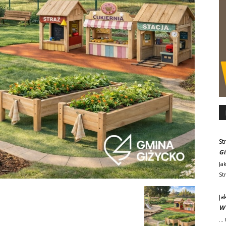
St
Gi
Ja
St
Ja
W 
..