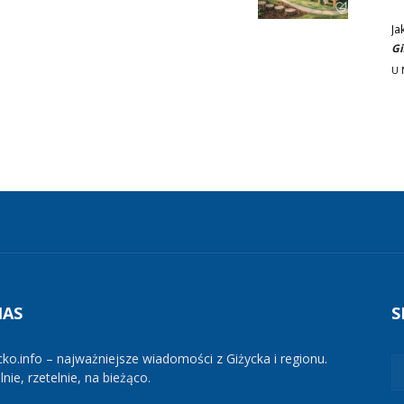
Ja
Gi
U 
NAS
S
cko.info – najważniejsze wiadomości z Giżycka i regionu.
nie, rzetelnie, na bieżąco.