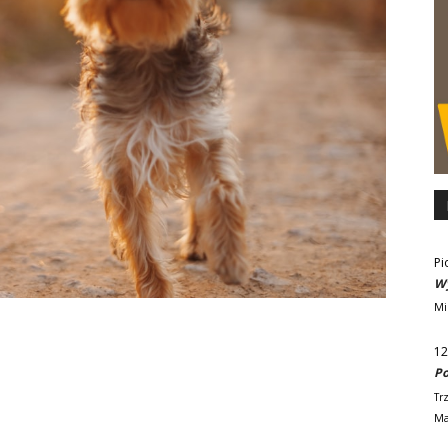
Pi
Wy
Mi
12
Po
Tr
Ma