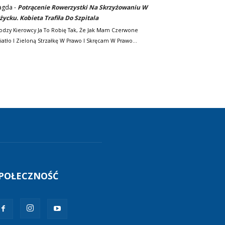
agda
-
Potrącenie Rowerzystki Na Skrzyżowaniu W
życku. Kobieta Trafiła Do Szpitala
odzy Kierowcy Ja To Robię Tak, Że Jak Mam Czerwone
iatło I Zieloną Strzałkę W Prawo I Skręcam W Prawo…
POŁECZNOŚĆ