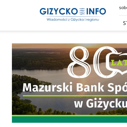
Giżycko.info
sobo
–
wiadomości
z
S
Giżycka,
Giżycka
Gazeta
Internetowa