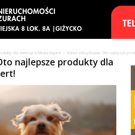
rodukty dla zwierząt w Media Expert!
Klienci zdecydowali. Oto najlepsze prod
Oto najlepsze produkty dla
ert!