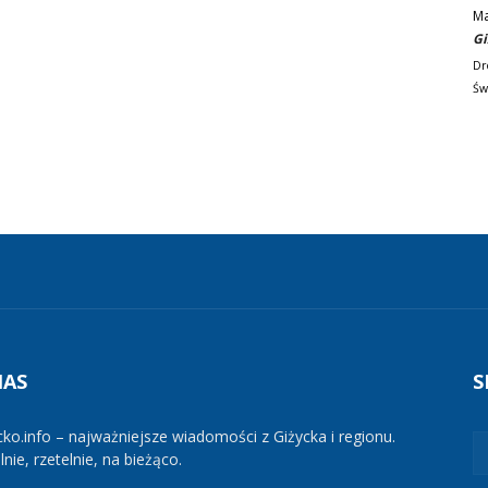
M
Gi
Dr
Św
NAS
S
cko.info – najważniejsze wiadomości z Giżycka i regionu.
nie, rzetelnie, na bieżąco.