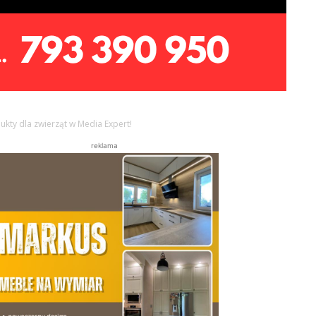
ukty dla zwierząt w Media Expert!
reklama