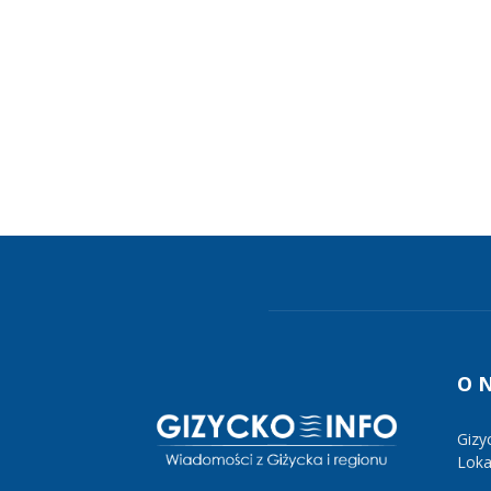
O 
Gizy
Lokal