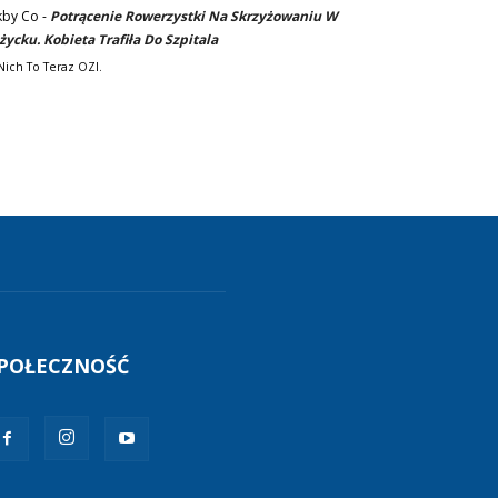
kby Co
-
Potrącenie Rowerzystki Na Skrzyżowaniu W
życku. Kobieta Trafiła Do Szpitala
Nich To Teraz OZI.
POŁECZNOŚĆ