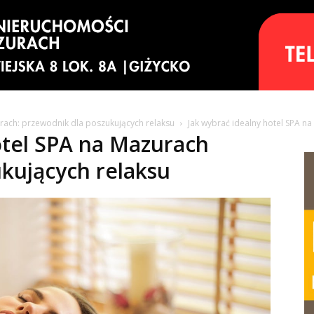
urach: przewodnik dla poszukujących relaksu
Jak wybrać idealny hotel SPA n
otel SPA na Mazurach
kujących relaksu