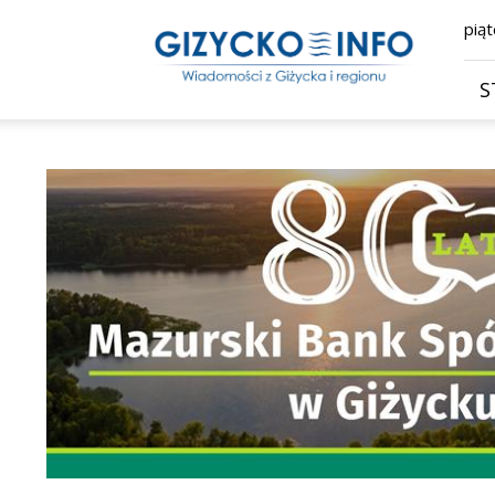
Giżycko.info
piąt
–
wiadomości
z
S
Giżycka,
Giżycka
Gazeta
Internetowa