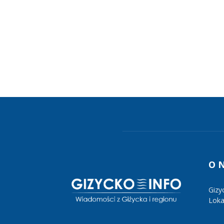
O 
Gizy
Lokal