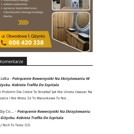
Komentarze
rzalka
-
Potrącenie Rowerzystki Na Skrzyżowaniu W
życku. Kobieta Trafiła Do Szpitala
ki Problem Dla Ciebie Ta Strzalka? Jak Nie Uniesz Uwazac Na
rzalce I Nie Wiesz Ze To Warunkowe To Nie…
kby Co....
-
Potrącenie Rowerzystki Na Skrzyżowaniu
Giżycku. Kobieta Trafiła Do Szpitala
. U Nich To Teraz OZI.