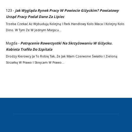
123
-
Jak Wygląda Rynek Pracy W Powiecie Giżyckim? Powiatowy
Urząd Pracy Podał Dane Za Lipiec
Trzeba Czekać Aż Wybudują Kolejną I Park Handlowy Koło Maca I Kolejny Koło
Dino. W Tym Że W Jednym Miejscu…
Magda
-
Potrącenie Rowerzystki Na Skrzyżowaniu W Giżycku.
Kobieta Trafiła Do Szpitala
Drodzy Kierowcy Ja To Robię Tak, Że Jak Mam Czerwone Światło I Zieloną
Strzałkę W Prawo I Skręcam W Prawo…