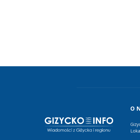
O 
Gizy
Lokal