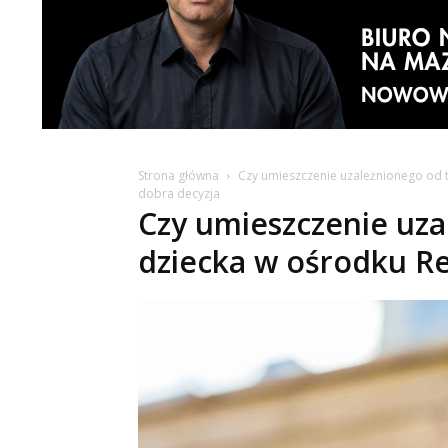
Strona główna
Czy umieszczenie uzależnionego od 
dobra decyzja
Czy umieszczenie uza
dziecka w ośrodku Re