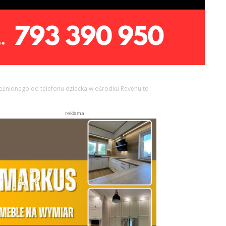
eżnionego od telefonu dziecka w ośrodku Revenu to
reklama