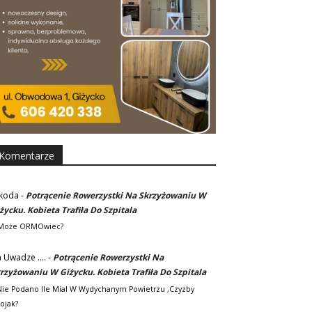
Komentarze
koda
-
Potrącenie Rowerzystki Na Skrzyżowaniu W
życku. Kobieta Trafiła Do Szpitala
Może ORMOwiec?
 Uwadze ....
-
Potrącenie Rowerzystki Na
rzyżowaniu W Giżycku. Kobieta Trafiła Do Szpitala
.nie Podano Ile Mial W Wydychanym Powietrzu ,czyzby
ojak?