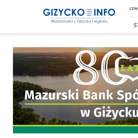
Giżycko.info
czwa
–
wiadomości
z
S
Giżycka,
Giżycka
Gazeta
Internetowa