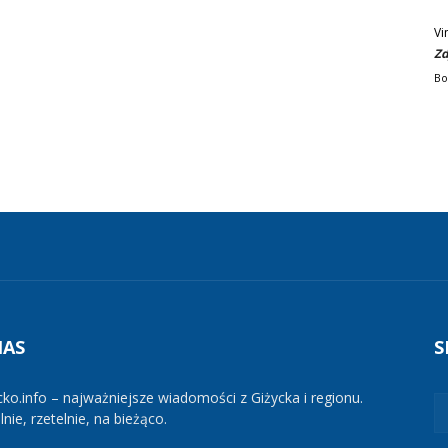
Vi
Zd
Bo
NAS
S
cko.info – najważniejsze wiadomości z Giżycka i regionu.
nie, rzetelnie, na bieżąco.