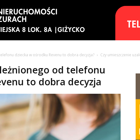
telefonu dziecka w ośrodku Revenu to dobra decyzja?
Czy umieszczenie uzal
leżnionego od telefonu
venu to dobra decyzja