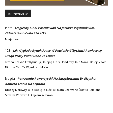
Komentarze
Piotr
-
Tragiczny Finał Poszukiwań Na Jeziorze Wydmińskim.
Odnaleziono Ciało 37-Latka
Miejscowy
123
-
Jak Wygląda Rynek Pracy W Powiecie Giżyckim? Powiatowy
Urząd Pracy Podał Dane Za Lipiec
Trzeba Czekać Aż Wybudują Kolejną I Park Handlowy Koło Maca I Kolejny Koło
Dino. W Tym Że W Jednym Miejscu…
Magda
-
Potrącenie Rowerzystki Na Skrzyżowaniu W Giżycku.
Kobieta Trafiła Do Szpitala
Drodzy Kierowcy Ja To Robię Tak, Że Jak Mam Czerwone Światło I Zieloną
Strzałkę W Prawo I Skręcam W Prawo…