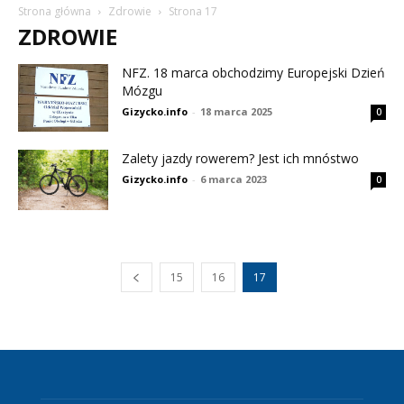
Strona główna
Zdrowie
Strona 17
ZDROWIE
NFZ. 18 marca obchodzimy Europejski Dzień
Mózgu
Gizycko.info
-
18 marca 2025
0
Zalety jazdy rowerem? Jest ich mnóstwo
Gizycko.info
-
6 marca 2023
0
15
16
17