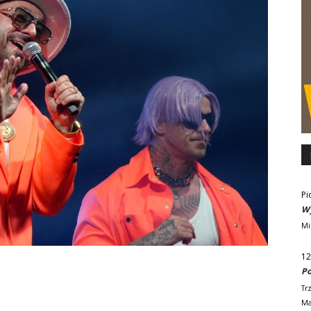
Pi
Wy
Mi
12
Po
Tr
Ma