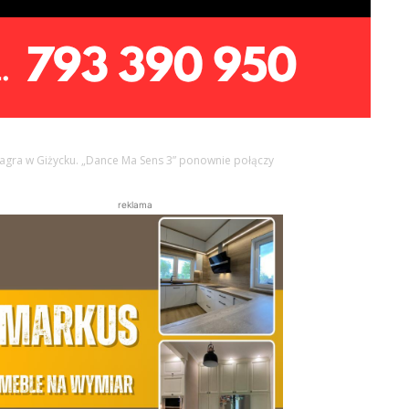
agra w Giżycku. „Dance Ma Sens 3” ponownie połączy
reklama