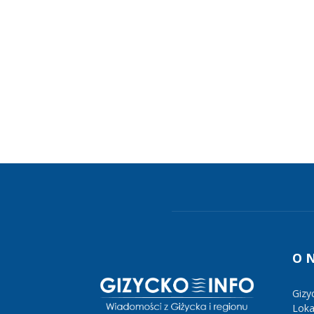
O 
Gizy
Lokal