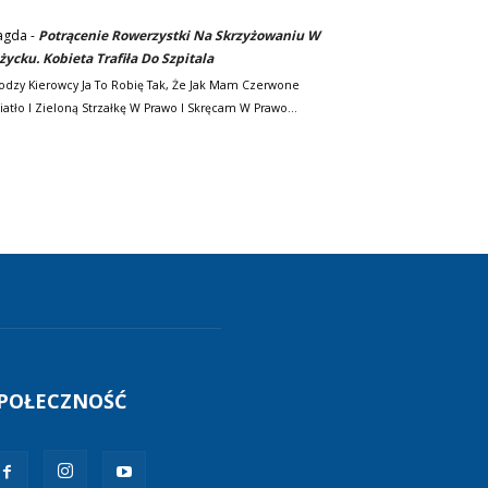
agda
-
Potrącenie Rowerzystki Na Skrzyżowaniu W
życku. Kobieta Trafiła Do Szpitala
odzy Kierowcy Ja To Robię Tak, Że Jak Mam Czerwone
iatło I Zieloną Strzałkę W Prawo I Skręcam W Prawo…
POŁECZNOŚĆ