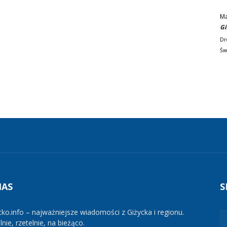
M
Gi
Dr
Św
NAS
S
cko.info – najważniejsze wiadomości z Giżycka i regionu.
nie, rzetelnie, na bieżąco.