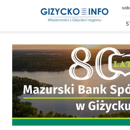
Giżycko.info
sobo
–
wiadomości
z
S
Giżycka,
Giżycka
Gazeta
Internetowa