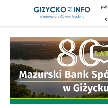
Giżycko.info
piąt
–
wiadomości
z
S
Giżycka,
Giżycka
Gazeta
Internetowa