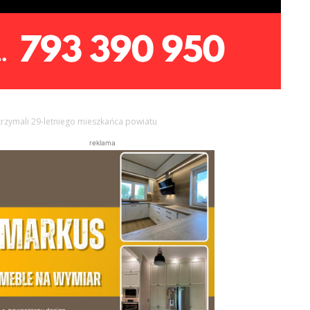
trzymali 29-letniego mieszkańca powiatu
reklama