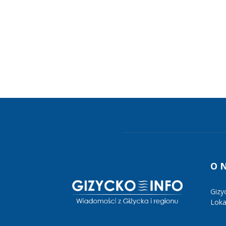
O 
Gizy
Lokal