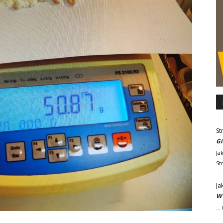
St
Gi
Ja
St
Ja
W 
..