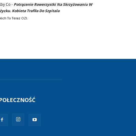
kby Co
-
Potrącenie Rowerzystki Na Skrzyżowaniu W
życku. Kobieta Trafiła Do Szpitala
Nich To Teraz OZI.
POŁECZNOŚĆ