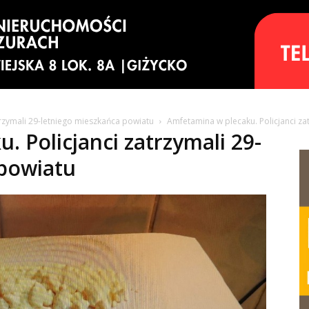
trzymali 29-letniego mieszkańca powiatu
Amfetamina w plecaku. Policjanci za
 Policjanci zatrzymali 29-
 powiatu