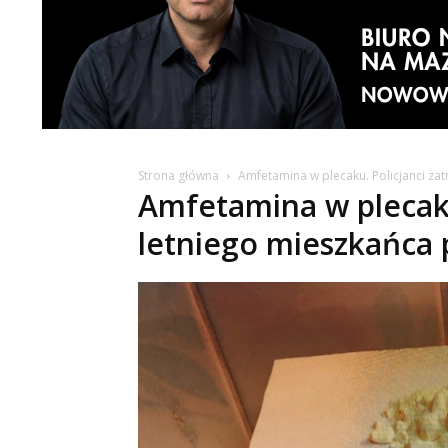
Strona główna
Amfetamina w plecaku. Policjanci za
Amfetamina w plecaku.
letniego mieszkańca