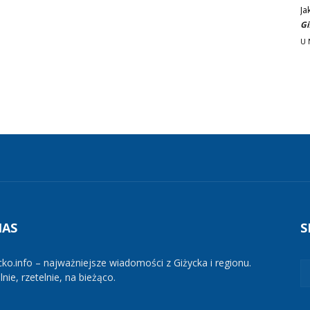
Ja
Gi
U 
NAS
S
cko.info – najważniejsze wiadomości z Giżycka i regionu.
nie, rzetelnie, na bieżąco.