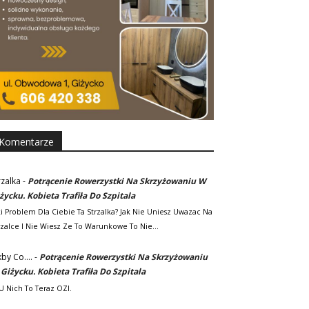
Komentarze
rzalka
-
Potrącenie Rowerzystki Na Skrzyżowaniu W
życku. Kobieta Trafiła Do Szpitala
ki Problem Dla Ciebie Ta Strzalka? Jak Nie Uniesz Uwazac Na
rzalce I Nie Wiesz Ze To Warunkowe To Nie…
kby Co....
-
Potrącenie Rowerzystki Na Skrzyżowaniu
Giżycku. Kobieta Trafiła Do Szpitala
. U Nich To Teraz OZI.